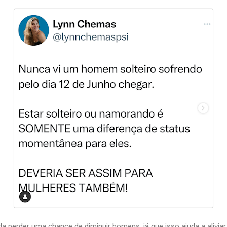
a perder uma chance de diminuir homens, já que isso ajuda a aliviar