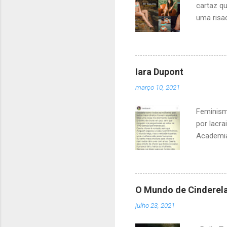
cartaz q
uma risad
lerdo e n
onde ela
outro no
sei, mas
Iara Dupont
branco c
março 10, 2021
alemão mo
pediu cin
Feminism
por lacr
Academia
pois, por
falta: bo
de pensa
Dupont t
O Mundo de Cinderel
ter escol
julho 23, 2021
classe e
embora el