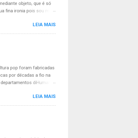
mediante objeto, que é só
ua fina ironia pois sou meio
ico vídeo seu no perfil
LEIA MAIS
onde solta um bordão ou
iado. Se é para rir eu não
a assim: homem hetero
ostrei essa piada para um
 de tanto rir. Então ele me
e que sim. Man...
ltura pop foram fabricadas
cas por décadas a fio na
m departamentos diHumanas
s. Talento é o que não lhe
LEIA MAIS
 cheia de neuroses, incapaz
ntade de odiar macho,
e no meio acadêmico. Não
lhar na lacraiosfera com
recentemente derrubada,
eguidores. Ter sido der...