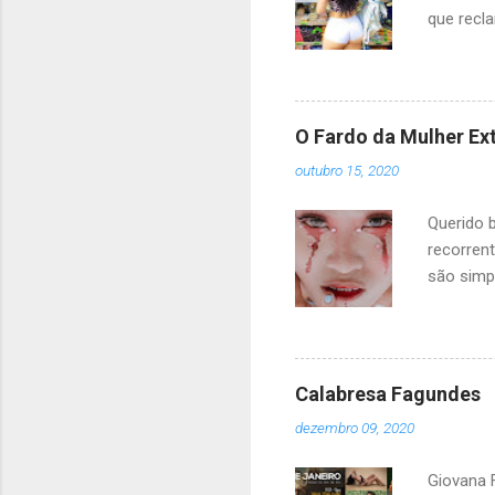
que recl
olhada. 
suas reg
escroto 
os sexos
O Fardo da Mulher Ex
pode rec
outubro 15, 2020
precisam
olhando,
Querido b
direito d
recorren
são simp
homens f
estável i
ou machis
de ser ma
Calabresa Fagundes
única in
dezembro 09, 2020
um sorri
aberrant
Giovana F