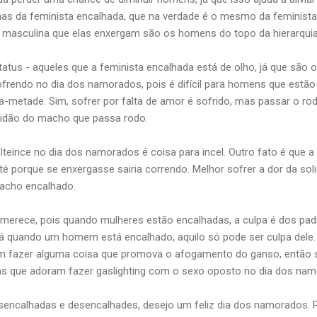
as da feminista encalhada, que na verdade é o mesmo da feminista
se masculina que elas enxergam são os homens do topo da hierarqu
atus - aqueles que a feminista encalhada está de olho, já que são o
frendo no dia dos namorados, pois é difícil para homens que estã
a-metade. Sim, sofrer por falta de amor é sofrido, mas passar o rod
olidão do macho que passa rodo.
teirice no dia dos namorados é coisa para incel. Outro fato é que 
até porque se enxergasse sairia correndo. Melhor sofrer a dor da so
acho encalhado.
erece, pois quando mulheres estão encalhadas, a culpa é dos pad
 Já quando um homem está encalhado, aquilo só pode ser culpa del
m fazer alguma coisa que promova o afogamento do ganso, então se
as que adoram fazer gaslighting com o sexo oposto no dia dos n
encalhadas e desencalhades, desejo um feliz dia dos namorados. P