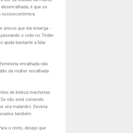
 desencalhada, é que os
ia socioeconômica.
s únicos que ela enxerga -
o passando o rodo no Tinder
o ajuda bastante a lidar
a feminista encalhada não
lidão da mulher encalhada
rões de beleza machistas
e. Se não está comendo
 vira malandro. Deveria
amorados também.
ara o resto, desejo que