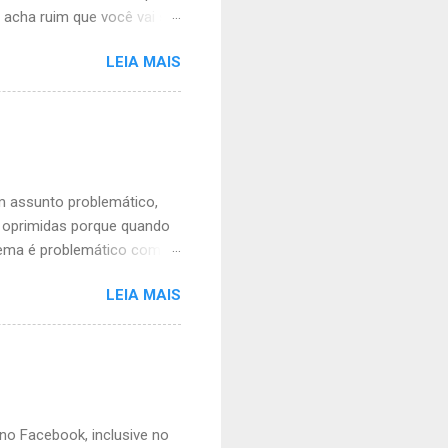
 acha ruim que você vai ser
me olhando. Sua busanfa,
LEIA MAIS
de mimimi porque tem
 simples e vale para ambos
á liberado, mas agora não
nte vontade. É
ua. As mulheres vão ficar
ra abdiquei livremente do
um assunto problemático,
o oprimidas porque quando
lema é problemático com
 situação financeira
LEIA MAIS
so, não é um ato misógino
 e corre o risco constante
rem) October 14, 2020 A
azer é que um sorriso é só
 imperdoável, um evento
s também estão autoriz...
 no Facebook, inclusive no