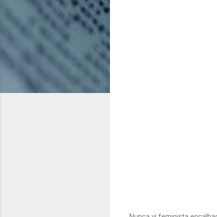
Nunca vi feminista encalhad