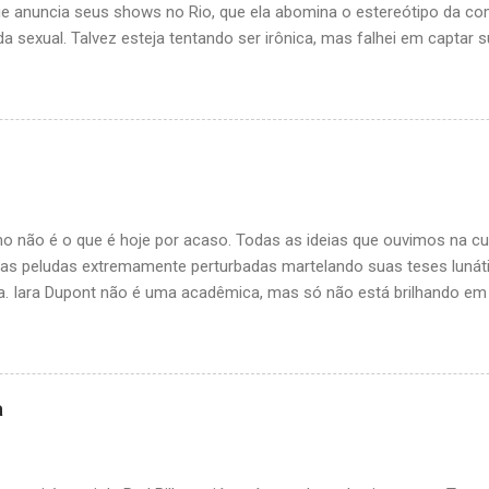
ue anuncia seus shows no Rio, que ela abomina o estereótipo da co
a sexual. Talvez esteja tentando ser irônica, mas falhei em captar s
ão entendo muito de ironias. Diz que faz stand-up, mas não há um ún
 faz comédia. Limita-se a fazer videos sobre assuntos lacradores 
 meio, como o do insistente e pedante homem hetero branco privileg
 não tem graça. Giovana tenta lacrar com lógica feminista. Funcion
om poder tem poder, LOGO, todo homem hetero branco tem poder. M
rador de rua que estava revirando o lixo aqui no bairro e ele chorou
co reais para comprar um pão. Perguntei se ele era hetero, e ele diss
o não é o que é hoje por acaso. Todas as ideias que ouvimos na cu
aias peludas extremamente perturbadas martelando suas teses lunáti
. Iara Dupont não é uma acadêmica, mas só não está brilhando e
 acaso do destino, não escolheu a cátedra para propagar suas teoria
rderline, esquizofrênica, completamente desconectada da realidade,
r logicamente, espatifada violentamente no the wall e com muita vo
em todas as virtudes necessárias para ser uma lacraia top influent
a
hido o caminho da erudição peluda, entretanto, não a impediu de bri
 sofisticação. Sua página no Face, com milhões de seguidores, foi 
a ainda esteja em atividade no Instagram, onde tem cerca de 28 mil s