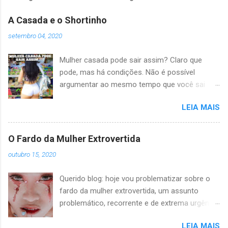
A Casada e o Shortinho
setembro 04, 2020
Mulher casada pode sair assim? Claro que
pode, mas há condições. Não é possível
argumentar ao mesmo tempo que você sai
com um short socado na bunda e não quer ser
LEIA MAIS
olhada ao mesmo tempo que reclama do seu
bofe que não quer que você saia com o short
porque ele acha ruim que você vai ser olhada.
O Fardo da Mulher Extrovertida
Quer sair com o short sai, mas agora acabou o
outubro 15, 2020
mimimi tem escroto me olhando. Sua busanfa,
suas regras, olhos dos escrotos, escrotas
Querido blog: hoje vou problematizar sobre o
regras. Se o boy não pode ficar de mimimi
fardo da mulher extrovertida, um assunto
porque tem escroto olhando para o popô
problemático, recorrente e de extrema urgência
delícia da Mona, a Mona também não. A regra é
e relevância. Aparentemente, mulheres são
simples e vale para ambos os sexos: não
LEIA MAIS
oprimidas porque quando são simpáticas, os