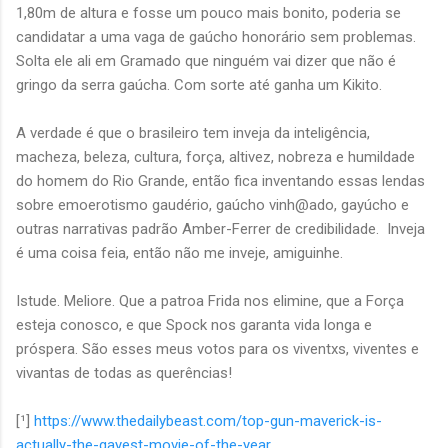
1,80m de altura e fosse um pouco mais bonito, poderia se
candidatar a uma vaga de gaúcho honorário sem problemas.
Solta ele ali em Gramado que ninguém vai dizer que não é
gringo da serra gaúcha. Com sorte até ganha um Kikito.
A verdade é que o brasileiro tem inveja da inteligência,
macheza, beleza, cultura, força, altivez, nobreza e humildade
do homem do Rio Grande, então fica inventando essas lendas
sobre emoerotismo gaudério, gaúcho vinh@ado, gayúcho e
outras narrativas padrão Amber-Ferrer de credibilidade. Inveja
é uma coisa feia, então não me inveje, amiguinhe.
Istude. Meliore. Que a patroa Frida nos elimine, que a Força
esteja conosco, e que Spock nos garanta vida longa e
próspera. São esses meus votos para os viventxs, viventes e
vivantas de todas as querências!
[¹]
https://www.thedailybeast.com/top-gun-maverick-is-
actually-the-gayest-movie-of-the-year