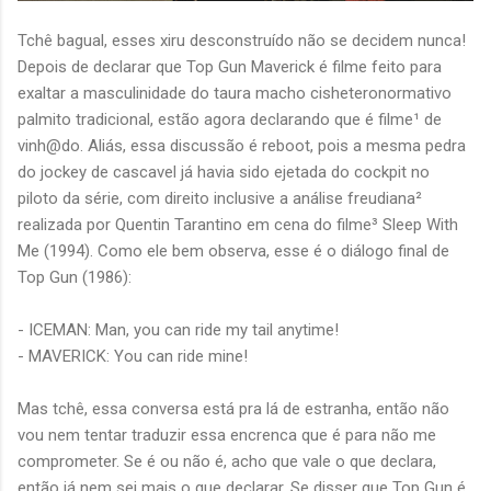
Tchê bagual, esses xiru desconstruído não se decidem nunca!
Depois de declarar que Top Gun Maverick é filme feito para
exaltar a masculinidade do taura macho cisheteronormativo
palmito tradicional, estão agora declarando que é filme¹ de
vinh@do. Aliás, essa discussão é reboot, pois a mesma pedra
do jockey de cascavel já havia sido ejetada do cockpit no
piloto da série, com direito inclusive a análise freudiana²
realizada por Quentin Tarantino em cena do filme³ Sleep With
Me (1994). Como ele bem observa, esse é o diálogo final de
Top Gun (1986):
- ICEMAN: Man, you can ride my tail anytime!
- MAVERICK: You can ride mine!
Mas tchê, essa conversa está pra lá de estranha, então não
vou nem tentar traduzir essa encrenca que é para não me
comprometer. Se é ou não é, acho que vale o que declara,
então já nem sei mais o que declarar. Se disser que Top Gun é