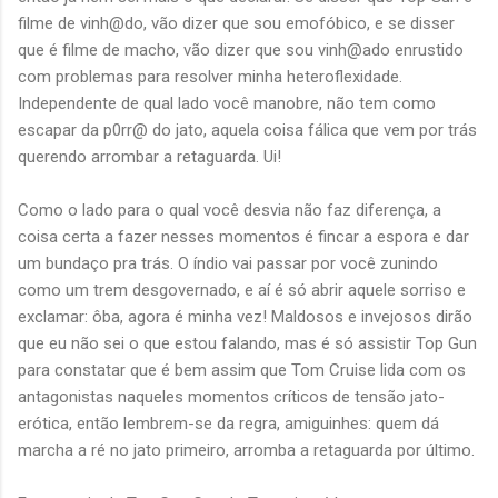
filme de vinh@do, vão dizer que sou emofóbico, e se disser
que é filme de macho, vão dizer que sou vinh@ado enrustido
com problemas para resolver minha heteroflexidade.
Independente de qual lado você manobre, não tem como
escapar da p0rr@ do jato, aquela coisa fálica que vem por trás
querendo arrombar a retaguarda. Ui!
Como o lado para o qual você desvia não faz diferença, a
coisa certa a fazer nesses momentos é fincar a espora e dar
um bundaço pra trás. O índio vai passar por você zunindo
como um trem desgovernado, e aí é só abrir aquele sorriso e
exclamar: ôba, agora é minha vez! Maldosos e invejosos dirão
que eu não sei o que estou falando, mas é só assistir Top Gun
para constatar que é bem assim que Tom Cruise lida com os
antagonistas naqueles momentos críticos de tensão jato-
erótica, então lembrem-se da regra, amiguinhes: quem dá
marcha a ré no jato primeiro, arromba a retaguarda por último.