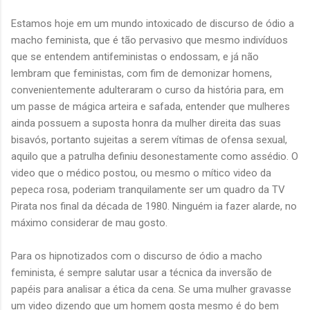
Estamos hoje em um mundo intoxicado de discurso de ódio a
macho feminista, que é tão pervasivo que mesmo indivíduos
que se entendem antifeministas o endossam, e já não
lembram que feministas, com fim de demonizar homens,
convenientemente adulteraram o curso da história para, em
um passe de mágica arteira e safada, entender que mulheres
ainda possuem a suposta honra da mulher direita das suas
bisavós, portanto sujeitas a serem vítimas de ofensa sexual,
aquilo que a patrulha definiu desonestamente como assédio. O
video que o médico postou, ou mesmo o mítico video da
pepeca rosa, poderiam tranquilamente ser um quadro da TV
Pirata nos final da década de 1980. Ninguém ia fazer alarde, no
máximo considerar de mau gosto.
Para os hipnotizados com o discurso de ódio a macho
feminista, é sempre salutar usar a técnica da inversão de
papéis para analisar a ética da cena. Se uma mulher gravasse
um video dizendo que um homem gosta mesmo é do bem