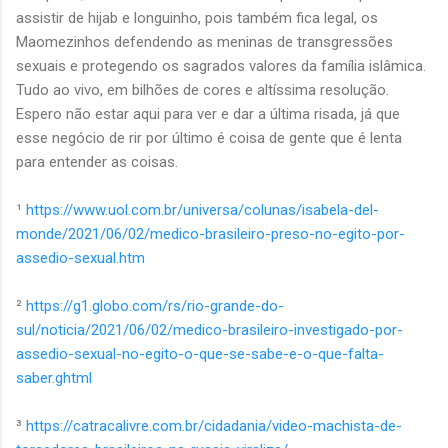
assistir de hijab e longuinho, pois também fica legal, os
Maomezinhos defendendo as meninas de transgressões
sexuais e protegendo os sagrados valores da família islâmica.
Tudo ao vivo, em bilhões de cores e altíssima resolução.
Espero não estar aqui para ver e dar a última risada, já que
esse negócio de rir por último é coisa de gente que é lenta
para entender as coisas.
¹
https://www.uol.com.br/universa/colunas/isabela-del-
monde/2021/06/02/medico-brasileiro-preso-no-egito-por-
assedio-sexual.htm
²
https://g1.globo.com/rs/rio-grande-do-
sul/noticia/2021/06/02/medico-brasileiro-investigado-por-
assedio-sexual-no-egito-o-que-se-sabe-e-o-que-falta-
saber.ghtml
³
https://catracalivre.com.br/cidadania/video-machista-de-