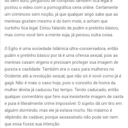
do bem duro, perguntou se comprido também fica legal e
postou o video com a pornográfica cena online. Certamente
um criminoso sem noção, já que qualquer arigó sabe que as
meninas gostam mesmo é do bem mole, e acham que
curtinho fica legal. Estou falando de pudim e pretinho básico,
mas como você tem a mente suja, já pensou outra coisa.
O Egito é uma sociedade Islâmica ultra-conservadora, então
pudim e pretinho básico por lá é uma ofensa sexual, pois as
meninas casam virgens e precisam proteger sua imagem de
pureza e castidade. Também era o caso para mulheres no
Ocidente até a revolução sexual, que não só é vovó como já é
gagá. Não é mais o caso hoje, pois o conceito de honra da
mulher direita já caducou faz tempo. Tendo caducado, então
qualquer comentário que fere sua inexistente imagem de casta
e pura é literalmente crime impossível. O sujeito dá um tiro em
alguém dormindo, mas ele já estava morto. No máximo é
vilipêndio de cadáver, porque assassinato não pode ser nem
que essa fosse sua intenção.