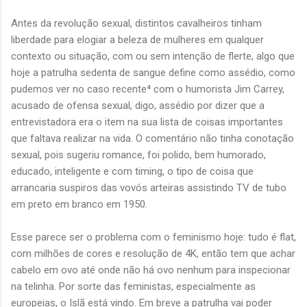
Antes da revolução sexual, distintos cavalheiros tinham
liberdade para elogiar a beleza de mulheres em qualquer
contexto ou situação, com ou sem intenção de flerte, algo que
hoje a patrulha sedenta de sangue define como assédio, como
pudemos ver no caso recente⁴ com o humorista Jim Carrey,
acusado de ofensa sexual, digo, assédio por dizer que a
entrevistadora era o item na sua lista de coisas importantes
que faltava realizar na vida. O comentário não tinha conotação
sexual, pois sugeriu romance, foi polido, bem humorado,
educado, inteligente e com timing, o tipo de coisa que
arrancaria suspiros das vovós arteiras assistindo TV de tubo
em preto em branco em 1950.
Esse parece ser o problema com o feminismo hoje: tudo é flat,
com milhões de cores e resolução de 4K, então tem que achar
cabelo em ovo até onde não há ovo nenhum para inspecionar
na telinha. Por sorte das feministas, especialmente as
europeias, o Islã está vindo. Em breve a patrulha vai poder