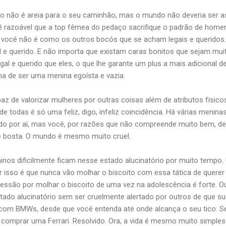
lo não é areia para o seu caminhão, mas o mundo não deveria ser as
o é razoável que a top fêmea do pedaço sacrifique o padrão de hom
 você não é como os outros bocós que se acham legais e queridos.
 e querido. E não importa que existam caras bonitos que sejam muit
al e querido que eles, o que lhe garante um plus a mais adicional d
na de ser uma menina egoísta e vazia.
z de valorizar mulheres por outras coisas além de atributos físicos
e todas é só uma feliz, digo, infeliz coincidência. Há várias menina
do por aí, mas você, por razões que não compreende muito bem, de
ue bosta. O mundo é mesmo muito cruel.
nos dificilmente ficam nesse estado alucinatório por muito tempo.
 isso é que nunca vão molhar o biscoito com essa tática de que
essão por molhar o biscoito de uma vez na adolescência é forte. O
ado alucinatório sem ser cruelmente alertado por outros de que s
ar com BMWs, desde que você entenda até onde alcança o seu tico. Se
a comprar uma Ferrari. Resolvido. Ora, a vida é mesmo muito simpl