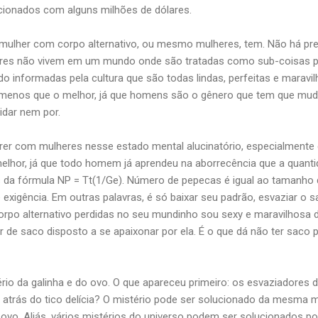
cionados com alguns milhões de dólares.
ulher com corpo alternativo, ou mesmo mulheres, tem. Não há pre
heres não vivem em um mundo onde são tratadas como sub-coisas 
o informadas pela cultura que são todas lindas, perfeitas e marav
enos que o melhor, já que homens são o gênero que tem que mud
idar nem por.
rer com mulheres nesse estado mental alucinatório, especialment
o melhor, já que todo homem já aprendeu na aborrecência que a quant
s da fórmula NP = Tt(1/Ge). Número de pepecas é igual ao tamanho d
 exigência. Em outras palavras, é só baixar seu padrão, esvaziar o sa
rpo alternativo perdidas no seu mundinho sou sexy e maravilhosa d
 de saco disposto a se apaixonar por ela. É o que dá não ter saco 
rio da galinha e do ovo. O que apareceu primeiro: os esvaziadores
 atrás do tico delícia? O mistério pode ser solucionado da mesma
 ovo. Aliás, vários mistérios do universo podem ser solucionados