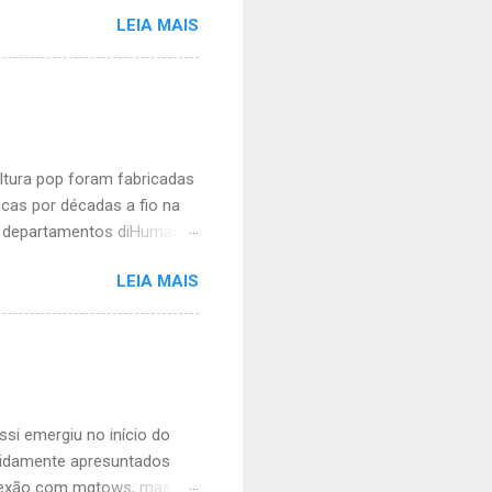
ico vídeo seu no perfil
LEIA MAIS
onde solta um bordão ou
iado. Se é para rir eu não
a assim: homem hetero
ostrei essa piada para um
 de tanto rir. Então ele me
e que sim. Man...
ltura pop foram fabricadas
cas por décadas a fio na
m departamentos diHumanas
s. Talento é o que não lhe
LEIA MAIS
 cheia de neuroses, incapaz
ntade de odiar macho,
e no meio acadêmico. Não
lhar na lacraiosfera com
recentemente derrubada,
eguidores. Ter sido der...
ssi emergiu no início do
vidamente apresuntados
onexão com mgtows, mas