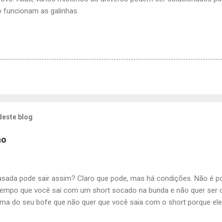
funcionam as galinhas.
deste blog
ho
asada pode sair assim? Claro que pode, mas há condições. Não é p
mpo que você sai com um short socado na bunda e não quer ser
ama do seu bofe que não quer que você saia com o short porque ele
Quer sair com o short sai, mas agora acabou o mimimi tem escroto 