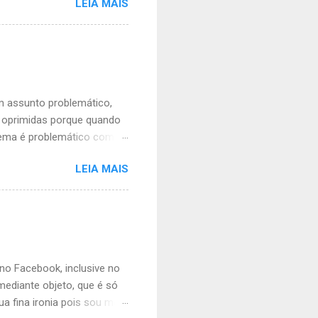
LEIA MAIS
de mimimi porque tem
 simples e vale para ambos
á liberado, mas agora não
nte vontade. É
ua. As mulheres vão ficar
ra abdiquei livremente do
um assunto problemático,
o oprimidas porque quando
lema é problemático com
 situação financeira
LEIA MAIS
so, não é um ato misógino
 e corre o risco constante
rem) October 14, 2020 A
azer é que um sorriso é só
 imperdoável, um evento
s também estão autoriz...
 no Facebook, inclusive no
mediante objeto, que é só
ua fina ironia pois sou meio