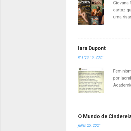
Giovana F
cartaz q
uma risad
lerdo e n
onde ela
outro no
sei, mas
Iara Dupont
branco c
março 10, 2021
alemão mo
pediu cin
Feminism
por lacr
Academia
pois, por
falta: bo
de pensa
Dupont t
O Mundo de Cinderel
ter escol
julho 23, 2021
classe e