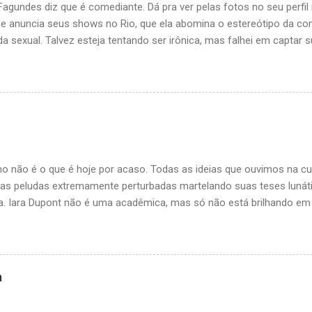
agundes diz que é comediante. Dá pra ver pelas fotos no seu perfil
ue anuncia seus shows no Rio, que ela abomina o estereótipo da co
a sexual. Talvez esteja tentando ser irônica, mas falhei em captar s
ão entendo muito de ironias. Diz que faz stand-up, mas não há um ún
 faz comédia. Limita-se a fazer videos sobre assuntos lacradores 
 meio, como o do insistente e pedante homem hetero branco privileg
 não tem graça. Giovana tenta lacrar com lógica feminista. Funcion
om poder tem poder, LOGO, todo homem hetero branco tem poder. M
rador de rua que estava revirando o lixo aqui no bairro e ele chorou
co reais para comprar um pão. Perguntei se ele era hetero, e ele diss
o não é o que é hoje por acaso. Todas as ideias que ouvimos na cu
aias peludas extremamente perturbadas martelando suas teses lunáti
. Iara Dupont não é uma acadêmica, mas só não está brilhando e
 acaso do destino, não escolheu a cátedra para propagar suas teoria
rderline, esquizofrênica, completamente desconectada da realidade,
r logicamente, espatifada violentamente no the wall e com muita vo
em todas as virtudes necessárias para ser uma lacraia top influent
a
hido o caminho da erudição peluda, entretanto, não a impediu de bri
 sofisticação. Sua página no Face, com milhões de seguidores, foi 