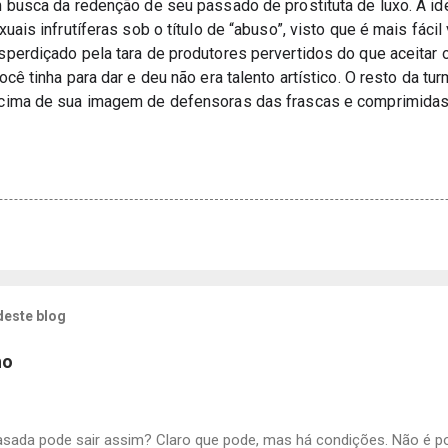
 busca da redenção de seu passado de prostituta de luxo. A ide
uais infrutíferas sob o título de “abuso”, visto que é mais fácil
perdiçado pela tara de produtores pervertidos do que aceitar o 
cê tinha para dar e deu não era talento artístico. O resto da tu
 cima de sua imagem de defensoras das frascas e comprimidas
deste blog
ho
asada pode sair assim? Claro que pode, mas há condições. Não é p