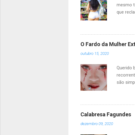
mesmo te
que recl
olhada. 
suas reg
escroto 
os sexos
O Fardo da Mulher Ex
pode rec
outubro 15, 2020
precisam
olhando,
Querido b
direito d
recorren
são simp
homens f
estável i
ou machis
de ser ma
Calabresa Fagundes
única in
dezembro 09, 2020
um sorri
aberrant