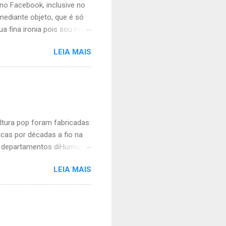
 no Facebook, inclusive no
mediante objeto, que é só
ua fina ironia pois sou meio
ico vídeo seu no perfil
LEIA MAIS
onde solta um bordão ou
iado. Se é para rir eu não
a assim: homem hetero
ostrei essa piada para um
 de tanto rir. Então ele me
e que sim. Man...
ltura pop foram fabricadas
cas por décadas a fio na
m departamentos diHumanas
s. Talento é o que não lhe
LEIA MAIS
 cheia de neuroses, incapaz
ntade de odiar macho,
e no meio acadêmico. Não
lhar na lacraiosfera com
recentemente derrubada,