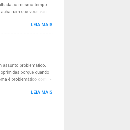
 olhada ao mesmo tempo
 acha ruim que você vai ser
me olhando. Sua busanfa,
LEIA MAIS
de mimimi porque tem
 simples e vale para ambos
á liberado, mas agora não
nte vontade. É
ua. As mulheres vão ficar
ra abdiquei livremente do
um assunto problemático,
o oprimidas porque quando
lema é problemático com
 situação financeira
LEIA MAIS
so, não é um ato misógino
 e corre o risco constante
rem) October 14, 2020 A
azer é que um sorriso é só
 imperdoável, um evento
s também estão autoriz...