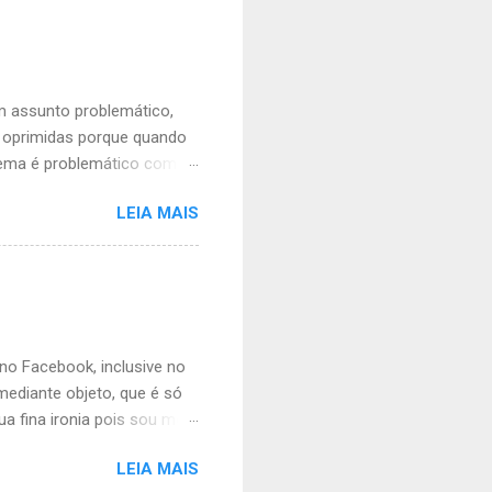
á liberado, mas agora não
nte vontade. É
ua. As mulheres vão ficar
ra abdiquei livremente do
um assunto problemático,
o oprimidas porque quando
lema é problemático com
 situação financeira
LEIA MAIS
so, não é um ato misógino
 e corre o risco constante
rem) October 14, 2020 A
azer é que um sorriso é só
 imperdoável, um evento
s também estão autoriz...
 no Facebook, inclusive no
mediante objeto, que é só
ua fina ironia pois sou meio
ico vídeo seu no perfil
LEIA MAIS
onde solta um bordão ou