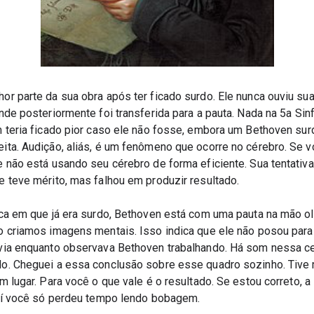
r parte da sua obra após ter ficado surdo. Ele nunca ouviu sua
nde posteriormente foi transferida para a pauta. Nada na 5a Sinf
 teria ficado pior caso ele não fosse, embora um Bethoven sur
ita. Audição, aliás, é um fenômeno que ocorre no cérebro. Se v
e não está usando seu cérebro de forma eficiente. Sua tentativ
 teve mérito, mas falhou em produzir resultado. 
ca em que já era surdo, Bethoven está com uma pauta na mão olh
 criamos imagens mentais. Isso indica que ele não posou para e
via enquanto observava Bethoven trabalhando. Há som nessa c
o. 
Cheguei a essa conclusão sobre esse quadro sozinho. Tive 
m lugar. Para você o que vale é o resultado. Se estou correto, a
 aí você só perdeu tempo lendo bobagem.