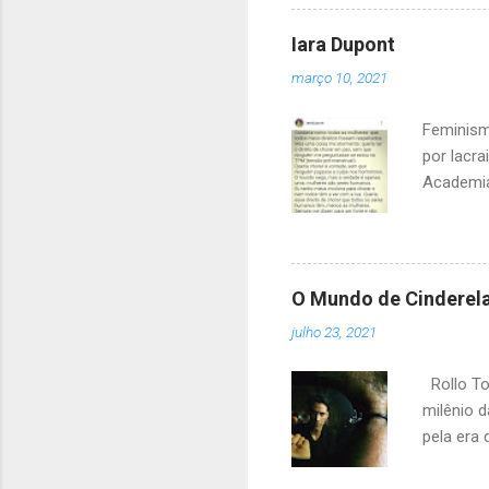
outro no
sei, mas
Iara Dupont
branco c
março 10, 2021
alemão mo
pediu cin
Feminism
por lacr
Academia
pois, por
falta: bo
de pensa
Dupont t
O Mundo de Cinderel
ter escol
julho 23, 2021
classe e
embora el
Rollo Tom
milênio 
pela era
seu livro