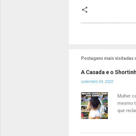
Postagens mais visitadas 
A Casada e o Shortin
setembro 04, 2020
Mulher c
mesmo te
que recl
olhada. 
suas reg
escroto 