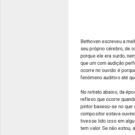
Bethoven escreveu a melho
seu próprio cérebro, de o
porque ele era surdo, nem
que um com audição perfe
ocorre no ouvido é porqu
fenômeno auditivo até que
No retrato abaixo, da épo
reflexo que ocorre quando
pintor baseou-se no que 
compositor estava ouvind
tivesse lido isso em algu
tem valor. Se não estou,