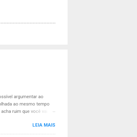
ossível argumentar ao
 olhada ao mesmo tempo
 acha ruim que você vai ser
me olhando. Sua busanfa,
LEIA MAIS
de mimimi porque tem
 simples e vale para ambos