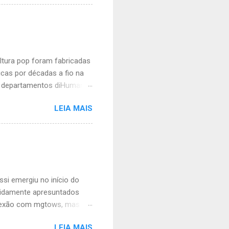
iado. Se é para rir eu não
a assim: homem hetero
ostrei essa piada para um
 de tanto rir. Então ele me
e que sim. Man...
ltura pop foram fabricadas
cas por décadas a fio na
m departamentos diHumanas
s. Talento é o que não lhe
LEIA MAIS
 cheia de neuroses, incapaz
ntade de odiar macho,
e no meio acadêmico. Não
lhar na lacraiosfera com
recentemente derrubada,
eguidores. Ter sido der...
ssi emergiu no início do
vidamente apresuntados
onexão com mgtows, mas
ivro, mas basta conferir
LEIA MAIS