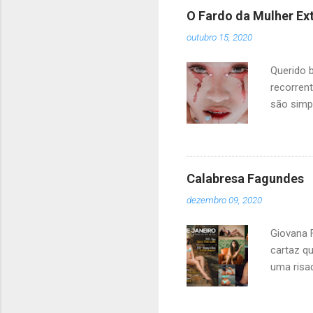
os sexos
O Fardo da Mulher Ex
pode rec
outubro 15, 2020
precisam
olhando,
Querido b
direito d
recorren
são simp
homens f
estável i
ou machis
de ser ma
Calabresa Fagundes
única in
dezembro 09, 2020
um sorri
aberrant
Giovana F
cartaz q
uma risad
lerdo e n
onde ela