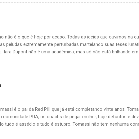
 meio, como o do insistente e pedante homem hetero branco privileg
 não tem graça. Giovana tenta lacrar com lógica feminista. Funcion
om poder tem poder, LOGO, todo homem hetero branco tem poder. M
rador de rua que estava revirando o lixo aqui no bairro e ele chorou
co reais para comprar um pão. Perguntei se ele era hetero, e ele diss
o não é o que é hoje por acaso. Todas as ideias que ouvimos na cu
aias peludas extremamente perturbadas martelando suas teses lunáti
. Iara Dupont não é uma acadêmica, mas só não está brilhando e
 acaso do destino, não escolheu a cátedra para propagar suas teoria
rderline, esquizofrênica, completamente desconectada da realidade,
r logicamente, espatifada violentamente no the wall e com muita vo
em todas as virtudes necessárias para ser uma lacraia top influent
a
hido o caminho da erudição peluda, entretanto, não a impediu de bri
 sofisticação. Sua página no Face, com milhões de seguidores, foi 
a ainda esteja em atividade no Instagram, onde tem cerca de 28 mil s
assi é o pai da Red Pill, que já está completando vinte anos. Toma
da comunidade PUA, os coachs de pegar mulher, hoje defuntos e de
 do tudo é assédio e tudo é estupro. Tomassi não tem nenhuma c
 - The Rational Male (2013) - foi adotado pela comunidade. Não li o l