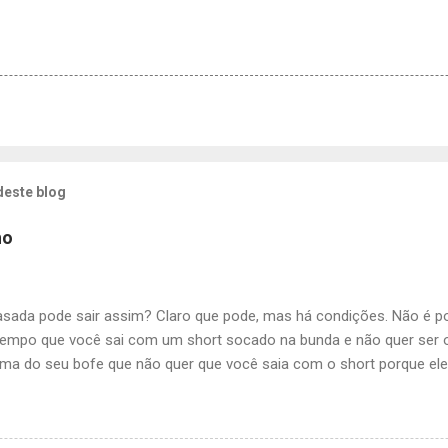
deste blog
ho
asada pode sair assim? Claro que pode, mas há condições. Não é p
mpo que você sai com um short socado na bunda e não quer ser
ama do seu bofe que não quer que você saia com o short porque ele
Quer sair com o short sai, mas agora acabou o mimimi tem escroto 
ras, olhos dos escrotos, escrotas regras. Se o boy não pode ficar 
olhando para o popô delícia da Mona, a Mona também não. A regra é